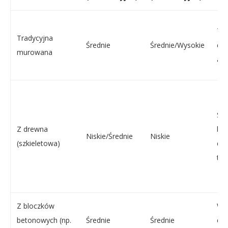
Trw
Tradycyjna
Średnie
Średnie/Wysokie
dob
murowana
aku
Sz
Z drewna
bu
Niskie/Średnie
Niskie
(szkieletowa)
dob
ter
Z bloczków
Wy
betonowych (np.
Średnie
Średnie
dob