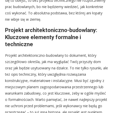
się to obejść, to bez projektu technicznego nie rozpoczniemy
prac budowlanych, bo nie będziemy wiedzieć, jak konkretnie
coś wykonać. To absolutna podstawa, bez której ani łopaty
nie wbije się w ziemię.
Projekt architektoniczno-budowlany:
Kluczowe elementy formalne i
techniczne
Projekt architektoniczno-budowlany to dokument, który
szczegółowo określa, jak ma wyglądać Twój przyszły dom
oraz jak będzie usytuowany na działce. To nie tylko rysunki, ale
też opis techniczny, który uwzględnia rozwiązania
konstrukcyjne, materiałowe i instalacyjne. Musi być zgodny z
miejscowym planem zagospodarowania przestrzennego lub
warunkami zabudowy, co jest kluczowe, żeby w ogóle myśleć
o formalnościach. Warto pamiętać, że nawet najlepszy projekt
nie uchroni przed problemami, jeśli wykonawcy nie będą go
przestrzegać – to już inna historia, ale projekt jest punktem