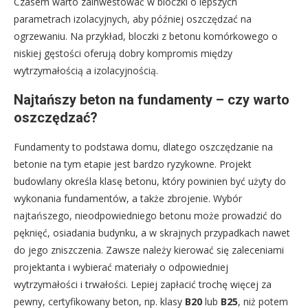
Czasem warto zainwestować w bloczki o lepszych
parametrach izolacyjnych, aby później oszczędzać na
ogrzewaniu. Na przykład, bloczki z betonu komórkowego o
niskiej gęstości oferują dobry kompromis między
wytrzymałością a izolacyjnością.
Najtańszy beton na fundamenty – czy warto
oszczędzać?
Fundamenty to podstawa domu, dlatego oszczędzanie na
betonie na tym etapie jest bardzo ryzykowne. Projekt
budowlany określa klasę betonu, który powinien być użyty do
wykonania fundamentów, a także zbrojenie. Wybór
najtańszego, nieodpowiedniego betonu może prowadzić do
pęknięć, osiadania budynku, a w skrajnych przypadkach nawet
do jego zniszczenia. Zawsze należy kierować się zaleceniami
projektanta i wybierać materiały o odpowiedniej
wytrzymałości i trwałości. Lepiej zapłacić trochę więcej za
pewny, certyfikowany beton, np. klasy
B20
lub
B25
, niż potem