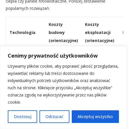
ciepła czy panele fotowoltaiczne. Poniżej zestawienie
popularnych rozwiązań:
Koszty
Koszty
Technologia
budowy
eksploatacji
Pl
(orientacyjne)
(orientacyjne)
Cenimy prywatność użytkowników
Trw
Tradycyjna
Używamy plików cookie, aby poprawić jakość przeglądania,
Średnie
Średnie/Wysokie
dob
murowana
wyświetlać reklamy lub treści dostosowane do
aku
indywidualnych potrzeb użytkowników oraz analizować
ruch na stronie. Kliknięcie przycisku „Akceptuj wszystkie”
oznacza zgodę na wykorzystywanie przez nas plików
cookie.
Sz
Z drewna
bu
Dostosuj
Odrzucać
Akceptuj wszystko
Niskie/Średnie
Niskie
(szkieletowa)
dob