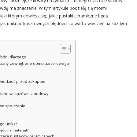
dowy i późniejsze koszty utrzymania – dlatego dziś rozkładamy
rawdę ma znaczenie. W tym artykule podzielę się moimi
ęki którym dowiesz się, jakie pustaki ceramiczne będą
ak uniknąć kosztownych błędów i co warto wiedzieć na każdym
bór i dlaczego
a ściany zewnętrzne domu parterowego
 wiedzieć przed zakupem
yczne wskazówki z budowy
we spojrzenie
go unikać
ędu na materiał?
czące pustaków ceramicznych