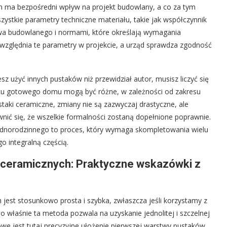
 ma bezpośredni wpływ na projekt budowlany, a co za tym
zystkie parametry techniczne materiału, takie jak współczynnik
awa budowlanego i normami, które określają wymagania
względnia te parametry w projekcie, a urząd sprawdza zgodność
sz użyć innych pustaków niż przewidział autor, musisz liczyć się
jektu gotowego domu mogą być różne, w zależności od zakresu
ustaki ceramiczne, zmiany nie są zazwyczaj drastyczne, ale
nić się, że wszelkie formalności zostaną dopełnione poprawnie.
ednorodzinnego to proces, który wymaga skompletowania wielu
 integralną częścią.
 ceramicznych: Praktyczne wskazówki z
est stosunkowo prosta i szybka, zwłaszcza jeśli korzystamy z
 właśnie ta metoda pozwala na uzyskanie jednolitej i szczelnej
owe jest tutaj precyzyjne ułożenie pierwszej warstwy pustaków,