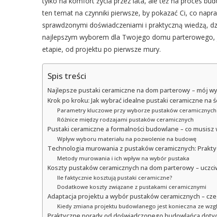
tylko na komfort życia przez lata, ale też na proces bu
ten temat na czynniki pierwsze, by pokazać Ci, co nap
sprawdzonymi doświadczeniami i praktyczną wiedzą, dzi
najlepszym wyborem dla Twojego domu parterowego, j
etapie, od projektu po pierwsze mury.
Spis treści
Najlepsze pustaki ceramiczne na dom parterowy – mój wy
Krok po kroku: Jak wybrać idealne pustaki ceramiczne n
Parametry kluczowe przy wyborze pustaków ceramicznych
Różnice między rodzajami pustaków ceramicznych
Pustaki ceramiczne a formalności budowlane – co musisz
Wpływ wyboru materiału na pozwolenie na budowę
Technologia murowania z pustaków ceramicznych: Prakt
Metody murowania i ich wpływ na wybór pustaka
Koszty pustaków ceramicznych na dom parterowy – uczci
Ile faktycznie kosztują pustaki ceramiczne?
Dodatkowe koszty związane z pustakami ceramicznymi
Adaptacja projektu a wybór pustaków ceramicznych – cze
Kiedy zmiana projektu budowlanego jest konieczna ze wzgl
Praktyczne porady od doświadczonego budowlańca doty