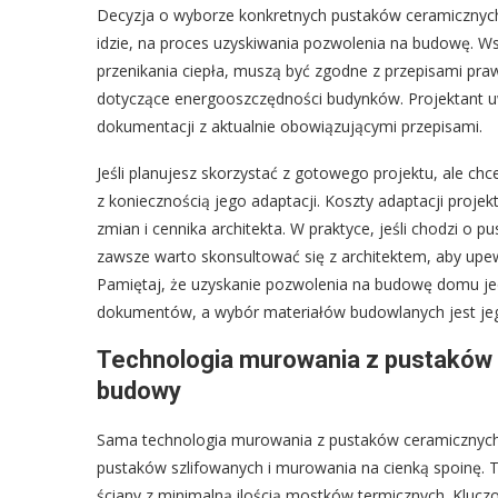
Decyzja o wyborze konkretnych pustaków ceramicznych
idzie, na proces uzyskiwania pozwolenia na budowę. Ws
przenikania ciepła, muszą być zgodne z przepisami pr
dotyczące energooszczędności budynków. Projektant u
dokumentacji z aktualnie obowiązującymi przepisami.
Jeśli planujesz skorzystać z gotowego projektu, ale chce
z koniecznością jego adaptacji. Koszty adaptacji pro
zmian i cennika architekta. W praktyce, jeśli chodzi o p
zawsze warto skonsultować się z architektem, aby upew
Pamiętaj, że uzyskanie pozwolenia na budowę domu j
dokumentów, a wybór materiałów budowlanych jest jego
Technologia murowania z pustaków
budowy
Sama technologia murowania z pustaków ceramicznych j
pustaków szlifowanych i murowania na cienką spoinę. To
ściany z minimalną ilością mostków termicznych. Klucz