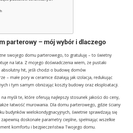
ch
m parterowy – mój wybór i dlaczego
rzne swojego domu parterowego, to gratuluję – to świetny
tuje na lata. Z mojego doświadczenia wiem, że pustaki
absolutny hit, jeśli chodzi o budowę domów
ze – małe pory w ceramice działają jak izolacja, redukując
ych i tym samym obniżając koszty budowy oraz eksploatacji.
 myśli te, które oferują najlepszy stosunek jakości do ceny,
także łatwość murowania. Dla domu parterowego, gdzie ściany
dku budynków wielokondygnacyjnych, świetnie sprawdzają się
u zapewnią doskonałe parametry cieplne, spełniając wszelkie
dament komfortu i bezpieczeństwa Twojego domu.