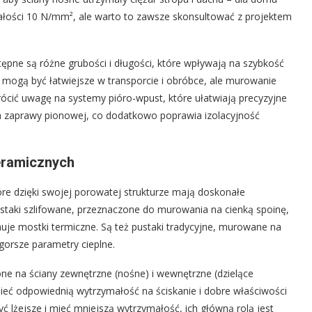
ałości 10 N/mm², ale warto to zawsze skonsultować z projektem
ne są różne grubości i długości, które wpływają na szybkość
i mogą być łatwiejsze w transporcie i obróbce, ale murowanie
cić uwagę na systemy pióro-wpust, które ułatwiają precyzyjne
a zaprawy pionowej, co dodatkowo poprawia izolacyjność
eramicznych
re dzięki swojej porowatej strukturze mają doskonałe
staki szlifowane, przeznaczone do murowania na cienką spoinę,
inuje mostki termiczne. Są też pustaki tradycyjne, murowane na
 gorsze parametry cieplne.
e na ściany zewnętrzne (nośne) i wewnętrzne (dzielące
ieć odpowiednią wytrzymałość na ściskanie i dobre właściwości
 lżejsze i mieć mniejszą wytrzymałość, ich główną rolą jest