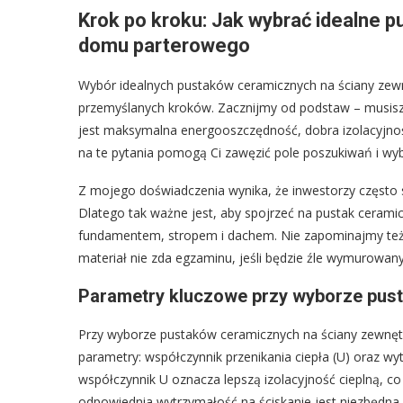
Krok po kroku: Jak wybrać idealne 
domu parterowego
Wybór idealnych pustaków ceramicznych na ściany zew
przemyślanych kroków. Zacznijmy od podstaw – musisz 
jest maksymalna energooszczędność, dobra izolacyjno
na te pytania pomogą Ci zawęzić pole poszukiwań i wy
Z mojego doświadczenia wynika, że inwestorzy często s
Dlatego tak ważne jest, aby spojrzeć na pustak cerami
fundamentem, stropem i dachem. Nie zapominajmy też 
materiał nie zda egzaminu, jeśli będzie źle wymurowa
Parametry kluczowe przy wyborze pus
Przy wyborze pustaków ceramicznych na ściany zewnę
parametry: współczynnik przenikania ciepła (U) oraz wyt
współczynnik U oznacza lepszą izolacyjność cieplną, co
odpowiednia wytrzymałość na ściskanie jest niezbędna,