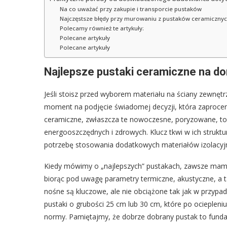
Na co uważać przy zakupie i transporcie pustaków
Najczęstsze błędy przy murowaniu z pustaków ceramiczny
Polecamy również te artykuły:
Polecane artykuły
Polecane artykuły
Najlepsze pustaki ceramiczne na do
Jeśli stoisz przed wyborem materiału na ściany zewnęt
moment na podjęcie świadomej decyzji, która zaprocen
ceramiczne, zwłaszcza te nowoczesne, poryzowane, to 
energooszczędnych i zdrowych. Klucz tkwi w ich struktur
potrzebę stosowania dodatkowych materiałów izolacyjn
Kiedy mówimy o „najlepszych” pustakach, zawsze mam na
biorąc pod uwagę parametry termiczne, akustyczne, a 
nośne są kluczowe, ale nie obciążone tak jak w przypa
pustaki o grubości 25 cm lub 30 cm, które po ociepleni
normy. Pamiętajmy, że dobrze dobrany pustak to fun