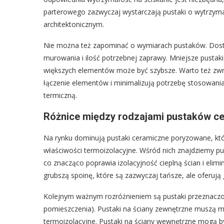
parterowego zazwyczaj wystarczają pustaki o wytrzym
architektonicznym.
Nie można też zapominać o wymiarach pustaków. Dostęp
murowania i ilość potrzebnej zaprawy. Mniejsze pustak
większych elementów może być szybsze. Warto też zwró
łączenie elementów i minimalizują potrzebę stosowani
termiczną.
Różnice między rodzajami pustaków c
Na rynku dominują pustaki ceramiczne poryzowane, któ
właściwości termoizolacyjne. Wśród nich znajdziemy pu
co znacząco poprawia izolacyjność cieplną ścian i elim
grubszą spoinę, które są zazwyczaj tańsze, ale oferują
Kolejnym ważnym rozróżnieniem są pustaki przeznaczon
pomieszczenia). Pustaki na ściany zewnętrzne muszą m
termoizolacyjne. Pustaki na ściany wewnętrzne mogą być