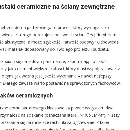
pustaki ceramiczne na ściany zewnętrzne
nętrzne domu parterowego to proces, który wymaga kilku
wiedzieć, czego oczekujesz od swoich ścian. Czy priorytetem
ść akustyczna, a może szybkość i łatwość budowy? Odpowiedzi
brać materiał dopasowany do Twojego projektu i budżetu.
kupiają się na jednym parametrze, zapominając o całości.
czny jako element większej całości, który musi współpracować z
o tym, jak ważna jest jakość wykonania – nawet najlepszy
ny. Dlatego zawsze warto postawić na sprawdzonych fachowców.
taków ceramicznych
trzne domu parterowego kluczowe są przede wszystkim dwa
rzymałość na ściskanie (oznaczana literą „N” lub „MPa”). Niższy
 przekłada się na mniejsze rachunki za ogrzewanie. Z kolei
 aby ściany nośne utrzymały ciężar stropu i dachu – dla domu