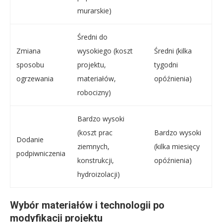
murarskie)
Średni do
Zmiana
wysokiego (koszt
Średni (kilka
sposobu
projektu,
tygodni
ogrzewania
materiałów,
opóźnienia)
robocizny)
Bardzo wysoki
(koszt prac
Bardzo wysoki
Dodanie
ziemnych,
(kilka miesięcy
podpiwniczenia
konstrukcji,
opóźnienia)
hydroizolacji)
Wybór materiałów i technologii po
modyfikacji projektu