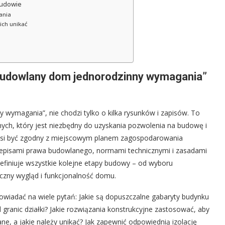
budowie
ania
ich unikać
budowlany dom jednorodzinny wymagania”
wymagania”, nie chodzi tylko o kilka rysunków i zapisów. To
ch, który jest niezbędny do uzyskania pozwolenia na budowę i
usi być zgodny z miejscowym planem zagospodarowania
zepisami prawa budowlanego, normami technicznymi i zasadami
 definiuje wszystkie kolejne etapy budowy – od wyboru
czny wygląd i funkcjonalność domu.
owiadać na wiele pytań: Jakie są dopuszczalne gabaryty budynku
 granic działki? Jakie rozwiązania konstrukcyjne zastosować, aby
ane, a jakie należy unikać? Jak zapewnić odpowiednią izolację