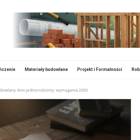
ończenie
Materiały budowlane
Projekt i Formalności
Rob
udowlany dom jednorodzinny: wymagania 2026