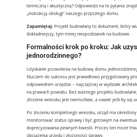
termiczną i akustyczną? Odpowiedzi na te pytania znaj
„instrukcją obsługi” naszego przyszłego domu.
Zapamiętaj:
Projekt budowlany to dokument, który wi
dokładniejszy, tym mniej niespodzianek na budowie.
Formalności krok po kroku: Jak uz
jednorodzinnego?
Uzyskanie pozwolenia na budowę domu jednorodzinnego 
Kluczem do sukcesu jest prawidłowo przygotowany pro
odpowiednim urzędzie – najczęściej w wydziale archit
na prawach powiatu. Bez ważnego projektu budowlanego
złożenie wniosku jest niemożliwe, a nawet jeśli by się
Po złożeniu kompletnego wniosku, urząd ma określony c
monitorować status sprawy i być gotowym na ewentual
doprecyzowania pewnych kwestii. Proces ten może trwać 
obciążenia urzędu i złożoności sprawy.