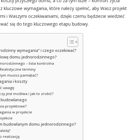
 koszty przyszłego domu, a co za tym idzie – komfort życia
z kluczowe wymagania, które należy spełnić, aby Wasz projekt
mi i Waszymi oczekiwaniami, dzięki czemu będziecie wiedzieć
otować się do tego kluczowego etapu budowy.
rodzinny wymagania” i czego oczekiwać?
budowę domu jednorodzinnego?
orodzinnego – lista kontrolna
Realistyczne terminy
zym musisz pamiętać?
gania i koszty
ić uwagę
 jest możliwa i jak to zrobić?
tu budowlanego
nia projektowe?
agania w projekcie
rojekcie
ektem budowlanym domu jednorodzinnego?
ależą?
 realizacją