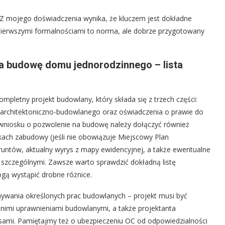
 Z mojego doświadczenia wynika, że kluczem jest dokładne
 pierwszymi formalnościami to norma, ale dobrze przygotowany
a budowę domu jednorodzinnego – lista
pletny projekt budowlany, który składa się z trzech części:
u architektoniczno-budowlanego oraz oświadczenia o prawie do
wniosku o pozwolenie na budowę należy dołączyć również
kach zabudowy (jeśli nie obowiązuje Miejscowy Plan
runtów, aktualny wyrys z mapy ewidencyjnej, a także ewentualne
 szczególnymi. Zawsze warto sprawdzić dokładną listę
ą wystąpić drobne różnice.
ywania określonych prac budowlanych – projekt musi być
dnimi uprawnieniami budowlanymi, a także projektanta
sami. Pamiętajmy też o ubezpieczeniu OC od odpowiedzialności