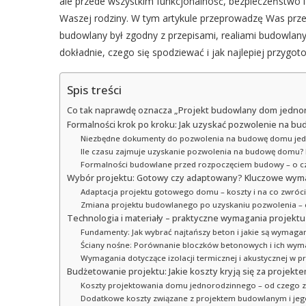
ale przede wszystkim funkcjonalność, bezpieczeństwo i
Waszej rodziny. W tym artykule przeprowadzę Was prze
budowlany był zgodny z przepisami, realiami budowlany
dokładnie, czego się spodziewać i jak najlepiej przyg
Spis treści
Co tak naprawdę oznacza „Projekt budowlany dom jedno
Formalności krok po kroku: Jak uzyskać pozwolenie na 
Niezbędne dokumenty do pozwolenia na budowę domu jedn
Ile czasu zajmuje uzyskanie pozwolenia na budowę domu? 
Formalności budowlane przed rozpoczęciem budowy – o c
Wybór projektu: Gotowy czy adaptowany? Kluczowe wyma
Adaptacja projektu gotowego domu – koszty i na co zwróc
Zmiana projektu budowlanego po uzyskaniu pozwolenia – czy
Technologia i materiały – praktyczne wymagania projek
Fundamenty: Jak wybrać najtańszy beton i jakie są wymaga
Ściany nośne: Porównanie bloczków betonowych i ich wym
Wymagania dotyczące izolacji termicznej i akustycznej w p
Budżetowanie projektu: Jakie koszty kryją się za proj
Koszty projektowania domu jednorodzinnego – od czego z
Dodatkowe koszty związane z projektem budowlanym i jego