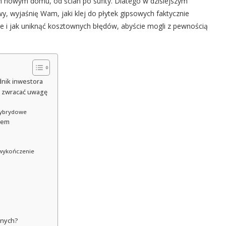
nowym domu, od ścian po sufity. Dlatego w dzisiejszym
y, wyjaśnię Wam, jaki klej do płytek gipsowych faktycznie
ie i jak uniknąć kosztownych błędów, abyście mogli z pewnością
dnik inwestora
o zwracać uwagę
hybrydowe
jem
 wykończenie
anych?