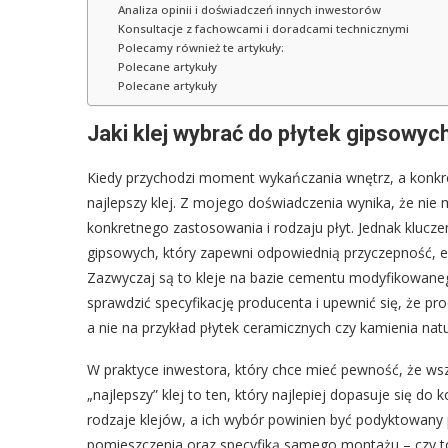
Analiza opinii i doświadczeń innych inwestorów
Konsultacje z fachowcami i doradcami technicznymi
Polecamy również te artykuły:
Polecane artykuły
Polecane artykuły
Jaki klej wybrać do płytek gipsowy
Kiedy przychodzi moment wykańczania wnętrz, a konkre
najlepszy klej. Z mojego doświadczenia wynika, że nie 
konkretnego zastosowania i rodzaju płyt. Jednak klucz
gipsowych, który zapewni odpowiednią przyczepność, ela
Zazwyczaj są to kleje na bazie cementu modyfikowaneg
sprawdzić specyfikację producenta i upewnić się, że p
a nie na przykład płytek ceramicznych czy kamienia na
W praktyce inwestora, który chce mieć pewność, że wsz
„najlepszy” klej to ten, który najlepiej dopasuje się 
rodzaje klejów, a ich wybór powinien być podyktowany
pomieszczenia oraz specyfiką samego montażu – czy to