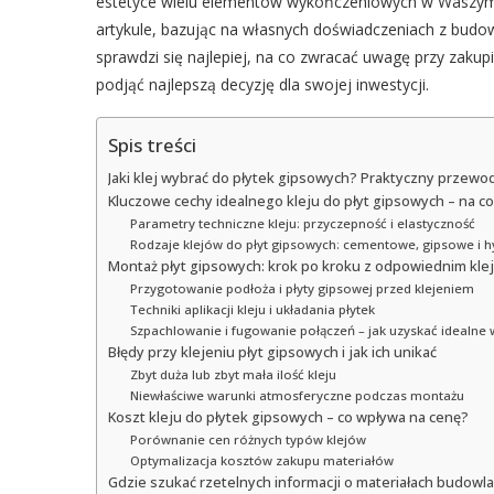
estetyce wielu elementów wykończeniowych w Waszym 
artykule, bazując na własnych doświadczeniach z budow
sprawdzi się najlepiej, na co zwracać uwagę przy zakup
podjąć najlepszą decyzję dla swojej inwestycji.
Spis treści
Jaki klej wybrać do płytek gipsowych? Praktyczny przewo
Kluczowe cechy idealnego kleju do płyt gipsowych – na c
Parametry techniczne kleju: przyczepność i elastyczność
Rodzaje klejów do płyt gipsowych: cementowe, gipsowe i 
Montaż płyt gipsowych: krok po kroku z odpowiednim kle
Przygotowanie podłoża i płyty gipsowej przed klejeniem
Techniki aplikacji kleju i układania płytek
Szpachlowanie i fugowanie połączeń – jak uzyskać idealne
Błędy przy klejeniu płyt gipsowych i jak ich unikać
Zbyt duża lub zbyt mała ilość kleju
Niewłaściwe warunki atmosferyczne podczas montażu
Koszt kleju do płytek gipsowych – co wpływa na cenę?
Porównanie cen różnych typów klejów
Optymalizacja kosztów zakupu materiałów
Gdzie szukać rzetelnych informacji o materiałach budowl