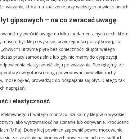
ści wiązania, która ma znaczenie przy większych powierzchniach.
płyt gipsowych – na co zwracać uwagę
 powinniśmy zwrócić uwagę na kilka fundamentalnych cech, które
, musi to być klej o wysokiej przyczepności początkowej, co
ko „chwyci” i utrzyma płytę bez konieczności długotrwałego
odczas pracy samodzielnie lub gdy nie mamy do dyspozycji
odpowiednia elastyczność kleju po związaniu. Pamiętajmy, że
emperatury i wilgotności mogą powodować niewielkie ruchy
ny, może pękać, prowadząc do odspajania się płyt. Dlatego tak
ych naprężeń.
ść i elastyczność
a efektywnego i trwałego montażu. Szukajmy klejów o wysokiej
nicznych jako wytrzymałość na ścinanie lub odrywanie. Producenci
alach (MPa). Dobry klej powinien zapewnić pewne mocowanie
ęcia się, szczególnie na pionowych powierzchniach czy sufitach.