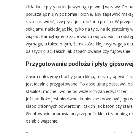
Układanie płyty na kleju wymaga pewnej wprawy. Po nał
poruszając nią w poziomie i pionie, aby zapewnić maks
razu sprawdzić, czy płyta jest ułożona prosto. W prz
sekcjami, nakładając klej tylko na tyle, na ile jesteśm
wiązać. Pamiętajmy o zachowaniu odpowiednich odstępów
wymaga, a także o tym, że niektóre kleje wymagają dł
dalszych prac, takich jak szpachlowanie czy fugowanie.
Przygotowanie podłoża i płyty gipsowej
Zanim nałożymy choćby gram kleju, musimy upewnić się
jest idealnie przygotowane. To absolutna podstawa, od 
stabilne, mocne i wolne od wszelkich zanieczyszczeń – k
Jeśli podłoże jest nierówne, konieczne może być jego 
słabo chłonnych powierzchni, takich jak beton czy star
Gruntowanie poprawia przyczepność kleju i zapobiega 
osłabić wiązanie.