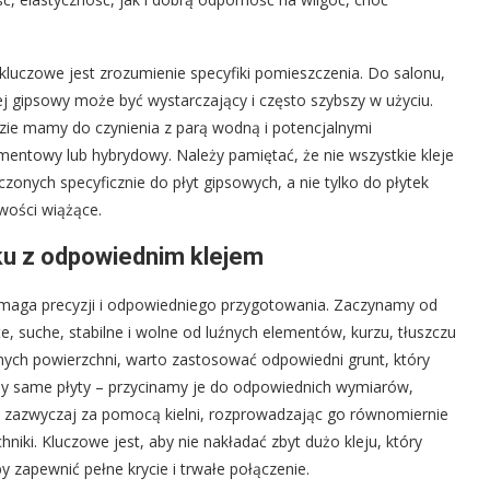
luczowe jest zrozumienie specyfiki pomieszczenia. Do salonu,
klej gipsowy może być wystarczający i często szybszy w użyciu.
zie mamy do czynienia z parą wodną i potencjalnymi
ementowy lub hybrydowy. Należy pamiętać, że nie wszystkie kleje
onych specyficznie do płyt gipsowych, a nie tylko do płytek
wości wiążące.
ku z odpowiednim klejem
ymaga precyzji i odpowiedniego przygotowania. Zaczynamy od
, suche, stabilne i wolne od luźnych elementów, kurzu, tłuszczu
nnych powierzchni, warto zastosować odpowiedni grunt, który
my same płyty – przycinamy je do odpowiednich wymiarów,
ę zazwyczaj za pomocą kielni, rozprowadzając go równomiernie
niki. Kluczowe jest, aby nie nakładać zbyt dużo kleju, który
y zapewnić pełne krycie i trwałe połączenie.