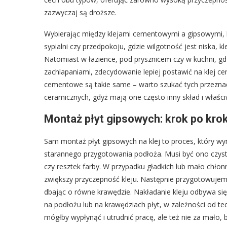
zazwyczaj są droższe.
Wybierając między klejami cementowymi a gipsowymi, k
sypialni czy przedpokoju, gdzie wilgotność jest niska, 
Natomiast w łazience, pod prysznicem czy w kuchni, gd
zachlapaniami, zdecydowanie lepiej postawić na klej c
cementowe są takie same – warto szukać tych przeznacz
ceramicznych, gdyż mają one często inny skład i właści
Montaż płyt gipsowych: krok po kro
Sam montaż płyt gipsowych na klej to proces, który w
starannego przygotowania podłoża. Musi być ono czyste
czy resztek farby. W przypadku gładkich lub mało chło
zwiększy przyczepność kleju. Następnie przygotowuje
dbając o równe krawędzie. Nakładanie kleju odbywa si
na podłożu lub na krawędziach płyt, w zależności od tech
mógłby wypłynąć i utrudnić pracę, ale też nie za mało, b