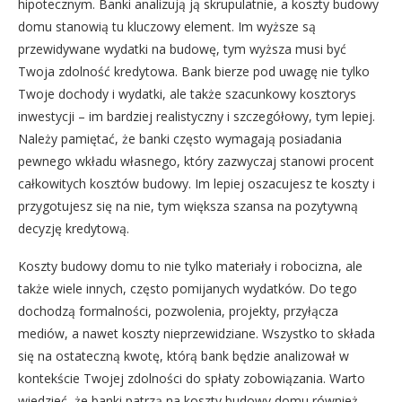
hipotecznym. Banki analizują ją skrupulatnie, a koszty budowy
domu stanowią tu kluczowy element. Im wyższe są
przewidywane wydatki na budowę, tym wyższa musi być
Twoja zdolność kredytowa. Bank bierze pod uwagę nie tylko
Twoje dochody i wydatki, ale także szacunkowy kosztorys
inwestycji – im bardziej realistyczny i szczegółowy, tym lepiej.
Należy pamiętać, że banki często wymagają posiadania
pewnego wkładu własnego, który zazwyczaj stanowi procent
całkowitych kosztów budowy. Im lepiej oszacujesz te koszty i
przygotujesz się na nie, tym większa szansa na pozytywną
decyzję kredytową.
Koszty budowy domu to nie tylko materiały i robocizna, ale
także wiele innych, często pomijanych wydatków. Do tego
dochodzą formalności, pozwolenia, projekty, przyłącza
mediów, a nawet koszty nieprzewidziane. Wszystko to składa
się na ostateczną kwotę, którą bank będzie analizował w
kontekście Twojej zdolności do spłaty zobowiązania. Warto
wiedzieć, że banki patrzą na koszty budowy domu również