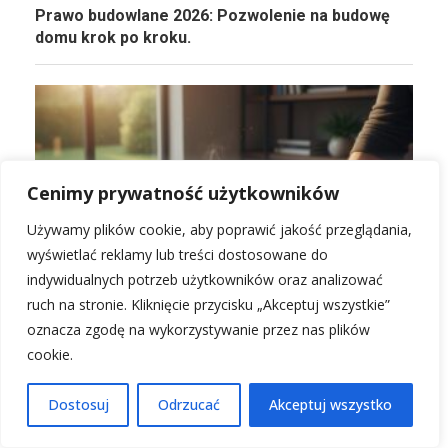
Prawo budowlane 2026: Pozwolenie na budowę
domu krok po kroku.
Cenimy prywatność użytkowników
Używamy plików cookie, aby poprawić jakość przeglądania,
wyświetlać reklamy lub treści dostosowane do
indywidualnych potrzeb użytkowników oraz analizować
Umowa kredytowa na budowę domu: na co
ruch na stronie. Kliknięcie przycisku „Akceptuj wszystkie”
zwrócić uwagę w 2026?
oznacza zgodę na wykorzystywanie przez nas plików
cookie.
Dostosuj
Odrzucać
Akceptuj wszystko